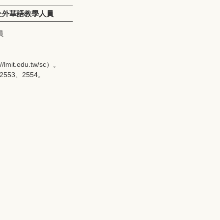
赴外華語教學人員
員
。
.edu.tw/sc）。
553、2554。