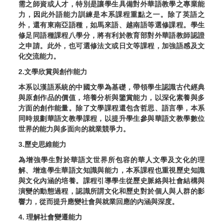
需之師資或人才，特別是讓學生具備對外華語教學之專業能
力，因此外語能力訓練是本系課程重點之一。除了英語之
外，還有東南亞語種，如馬來語、越南語等選修課程。學生
修足同語種課程八學分，將有利於教育部對外華語教師認證
之申請。此外，也可選修法文或日文等課程，加強語感及文
化交流能力。
2.文學欣賞與創作能力
本系以漢語系統的中國文學為基礎，帶領學生認識古代經典
與原創作品的價值，培養分析與鑒賞能力，以深化素養與多
方面的創作能量。除了文學課程還包含哲思、語言學，本系
同時規劃華語文教學課程，以提升學生參與華語文教學數位
世界的能力與多面向的就業競爭力。
3.歷史思維能力
為增強學生對於華語文世界所包容的華人文學及文化的理
解、增進學生華語文知識與能力，本系課程也重視歷史知識
與文化內涵的培養。課程引導學生從歷史脈絡與社會結構與
演變的動態過程，認識所謂文化和歷史對於個人與人群的影
響力，從而提升應變社會與就業回應的內涵與深度。
4. 理解社會變遷能力