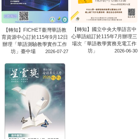
中
【轉知】FICHET臺灣華語教
三
育資源中心訂於115年7-8月辦
作
理「華語教學系列講座」。
0
2026-06-25