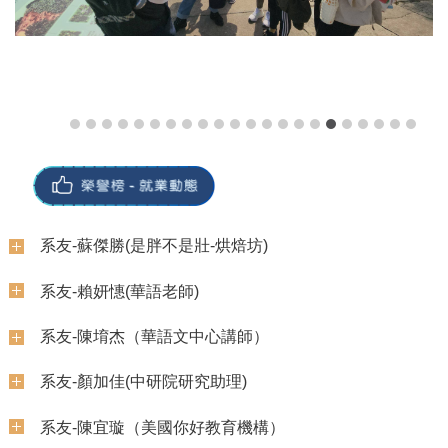
賀 本系學生榮獲113國科會大專學生研究計畫 林伊
玲-「部首島:虛擬實境中的漢字部首與漢字學習」，
李瑄老師指導。
賀 本系學生榮獲113國科會大專學生研究計畫 張庭
瑋-「以數位人文視野閱讀《小王子》：人物角色關
係與對話分析」，李瑄老師指導。
賀 黃毓豪 參加GOGOFINDER舉辦之「第十四屆國
賀-本系104級賴妍憓，專任宏都拉斯Escuela
際華文暨教育盃電子書創作大賽」榮獲佳作
Bilingüe Santa María del Valle華語教師
賀 周駿瑋、林群倫、林堅涵 參加GOGOFINDER舉
賀-本系104級賴妍憓，通過教育部對外華語師資認證
辦之「第十四屆國際華文暨教育盃電子書創作大賽」
榮獲佳作
本系107屆畢業生張菀庭留任本校華語文中心
賀 陳寓品 錄取東華大學 多元文化教育所、國立臺北
賀 王億萱、林伊玲 參加GOGOFINDER舉辦之「第
科技大學 技術及職業教育研究所
系友-洪玉亭(是胖不是壯-烘焙坊)
十四屆國際華文暨教育盃電子書創作大賽」榮獲佳作
賀 林瑜庭 正取國立高雄師範大學 台灣歷史文化及語
系友-蘇傑勝(是胖不是壯-烘焙坊)
賀 本系黃珮絨 榮獲東吳大學112年凱比機器人創新
言研究所碩士班
教案競賽決賽入圍