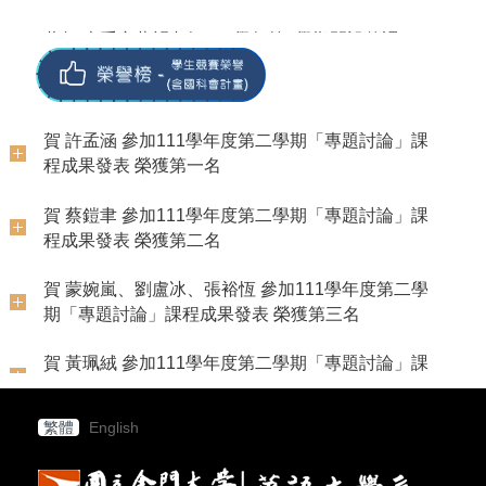
畫」總辦公室評量為推薦課程。
程成果發表 榮獲第三名
灣文學與創意應用研究所碩士班、國立東華大學 中
國語文學系碩士班中國語文組
本系邱凡芸老師赴國立中央大學擔任110年全國語文
賀 許孟涵 參加111學年度第二學期「專題討論」課
競賽評審
程成果發表 榮獲第一名
賀 劉盧冰 正取國立臺灣師範大學 華語文教學系碩士
班
本系侯建州老師榮膺國立臺灣文學館2022年駐館研
賀 蔡鎧聿 參加111學年度第二學期「專題討論」課
究員
程成果發表 榮獲第二名
賀 田宇昂 正取國立成功大學 中國文學系碩士班
恭賀 侯建州教師升等副教授
賀 蒙婉嵐、劉盧冰、張裕恆 參加111學年度第二學
賀 資偉倫 正取國立高雄師範大學 國文系碩士班、國
期「專題討論」課程成果發表 榮獲第三名
立中山大學 中國文學系碩士班
賀 黃珮絨 參加111學年度第二學期「專題討論」課
賀 游凱傑 正取國立臺中教育大學 語文教育系碩士班
程成果發表 榮獲優選
賀 屈佳君 正取國立國立臺中教育大學 教育資訊與測
賀 張淇雅 參加111學年度第二學期「專題討論」課
驗統計研究所碩士班
程成果發表 榮獲優選
賀 曾絲彤 正取國立高雄師範大學 華語文教學研究所
繁體
English
賀 田宇昂 參加111學年度第二學期「專題討論」課
碩士班
程成果發表 榮獲優選