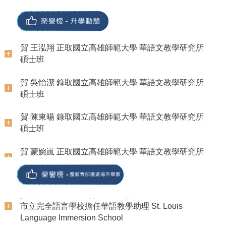
系友-賴妍憓(華語老師)
賀 王泓翔 正取國立高雄師範大學 華語文教學研究所
賀 劉盧冰、李懿鵬 參加GOGOFINDER舉辦之「第
碩士班
系友-陳堉杰（華語文中心講師）
十三屆國際華文暨教育盃電子書創作大賽」榮獲佳作
賀 本系李宏騏同學 通過赴美進修暨協助華語教學獎
賀 吳怡潔 錄取國立高雄師範大學 華語文教學研究所
助計畫 Foreign Language Teaching Assistant
系友-顏加佳(中研院研究助理)
賀 麥勻瑄、陳韻淇、丁子怡、許景筑 參加
碩士班
Program, Chinese Teachers from Taiwan, FLTA –
GOGOFINDER舉辦之「第十三屆國際華文暨教育盃
系友-陳宜璇（美國你好教育機構）
Fulbright Taiwan, Foundation for Scholarly
電子書創作大賽」榮獲佳作
賀 陳東暘 錄取國立高雄師範大學 華語文教學研究所
Exchange
碩士班
系友-沈庭筠（宜蘭縣政府衛生局）
賀 吳怡潔、許書敏 參加GOGOFINDER舉辦之「第
賀 本系四年級李宏騏榮獲教育部選派赴澳大利亞昆
十三屆國際華文暨教育盃電子書創作大賽」榮獲佳作
賀 蒙婉嵐 正取國立高雄師範大學 華語文教學研究所
士蘭州教育廳Kedron State High School擔任華語教
碩士班
學助理
賀 江佩臻、游凱傑 參加GOGOFINDER舉辦之「第
十三屆國際華文暨教育盃電子書創作大賽」榮獲佳作
賀 林玉靜 正取國立高雄師範大學 華語文教學研究所
賀 林奕綺同學 獲教育部遴薦赴美國密蘇里州聖路易
碩士班、國立暨南國際大學 華語文教學碩士班
市立完全語言學校擔任華語教學助理 St. Louis
【分享】本系侯建州教師—海的檔案學
賀 本系麥勻瑄同學 榮獲國立教育廣播電台舉辦之全
Language Immersion School
國大專院校(含研究所)金聲獎藝術文化節目入圍
賀 余育安 正取國立高雄師範大學 經學研究所碩士
【分享】本系侯建州教師—人間魚詩生活誌：茉莉的
班、國立中山大學 中國文學系碩士班
賀 柯俊騰同學 獲教育部遴薦赴美國Lakes國際語言
和弦：Sumpa Kita
賀 本系麥勻瑄同學 榮獲111學年度全國大專院校學
學校擔任華語教學助理 Lakes International
生本國語文競賽 國語演說第三名
賀 王億萱 錄取國立金門大學 語文與人文創意應用碩