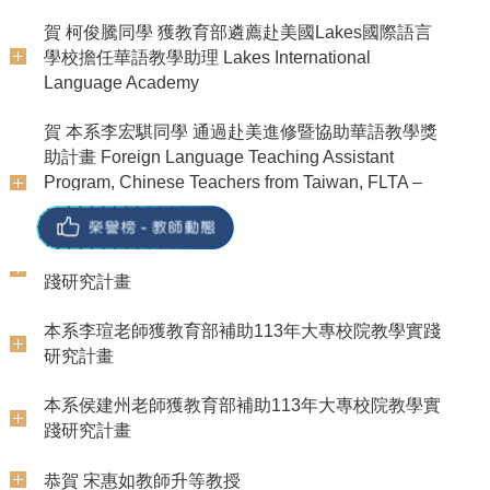
Language Academy
【分享】本系侯建州教師—有荷文學雜誌：柑欖迷：
士學位學程研究所碩士班
風的銘記
賀 林伊玲 參加112學年度第二學期「專題討論」課
賀 本系李宏騏同學 通過赴美進修暨協助華語教學獎
程成果發表 榮獲第一名
賀 陳翊涵 正取國立高雄師範大學 國文學系碩士班
助計畫 Foreign Language Teaching Assistant
【分享】本系侯建州教師—鴨仔胎：一場無聲的祭禮
Program, Chinese Teachers from Taiwan, FLTA –
賀 王億萱 參加112學年度第二學期「專題討論」課
賀 張庭瑋 錄取國立中興大學 圖書資訊學研究所碩士
Fulbright Taiwan, Foundation for Scholarly
本系侯建州教師參與菲律賓宿務華文教師研習會
程成果發表 榮獲第一名
班、國立高雄師範大學 國文學系碩士班
Exchange
本系許玉敏老師獲教育部補助113年大專校院教學實
賀 許慧筑 參加112學年度第二學期「專題討論」課
賀 許慧筑 正取國立臺灣師範大學 華語文教學系碩士
賀 本系四年級李宏騏榮獲教育部選派赴澳大利亞昆
踐研究計畫
程成果發表 榮獲第二名
班
士蘭州教育廳Kedron State High School擔任華語教
學助理
本系李瑄老師獲教育部補助113年大專校院教學實踐
賀 林楚恩 參加112學年度第二學期「專題討論」課
賀 臧若芯 正取國立高雄師範大學 華語文教學研究所
研究計畫
程成果發表 榮獲第二名
碩士班
賀 林奕綺同學 獲教育部遴薦赴美國密蘇里州聖路易
市立完全語言學校擔任華語教學助理 St. Louis
本系侯建州老師獲教育部補助113年大專校院教學實
賀 余育安 參加112學年度第二學期「專題討論」課
賀 王柔茜 錄取國立臺灣師範大學 華語文教學系碩士
Language Immersion School
踐研究計畫
程成果發表 榮獲第三名
班
賀 柯俊騰同學 獲教育部遴薦赴美國Lakes國際語言
恭賀 宋惠如教師升等教授
賀 王泓翔 參加112學年度第二學期「專題討論」課
賀 郭家甄 正取國立高雄師範大學 華語文教學研究所
學校擔任華語教學助理 Lakes International
程成果發表 榮獲第三名
碩士班、國立清華大學 華文文學研究所碩士班
恭賀 本系唐蕙韻老師109學年第2學期開設的課程
Language Academy
「數位人文工具」，獲「數位人文創新人才培育計
賀 陳東暘 參加112學年度第二學期「專題討論」課
賀 許孟涵 正取國立中正大學 中國文學系碩士班、台