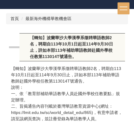
跳
到
主
首頁
最新海外機構華教機會區
要
內
容
【轉知】波蘭華沙大學漢學系徵聘華語教師2
區
名，聘期自113年10月1日起至114年9月30日
止，詳如本部113年補助華語教師赴國外學校
任教第113014T號通告。
【轉知】波蘭華沙大學漢學系徵聘華語教師2名，聘期自113
年10月1日起至114年9月30日止，詳如本部113年補助華語
教師赴國外學校任教第113014T號通告。
說明：
一、依「教育部補助華語教學人員赴國外學校任教要點」規
定辦理。
二、旨揭通告內容刊載於臺灣華語教育資源中心(網址：
https://lmit.edu.tw/sc/world_detail_edu/865)，有意申請者，
請至該網頁查詢，並註冊登錄為華語教學人員。