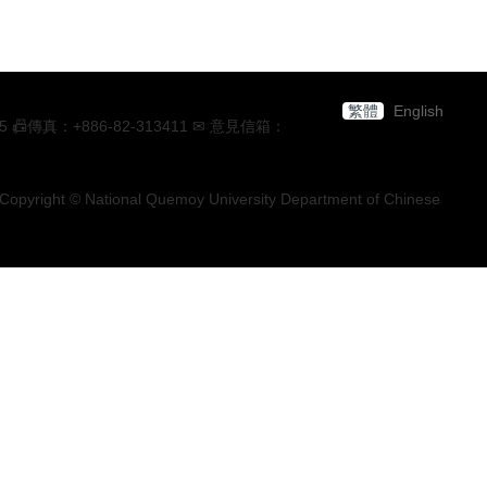
繁體
English
：+886-82-313411 ✉ 意見信箱：
Copyright © National Quemoy University Department of Chinese