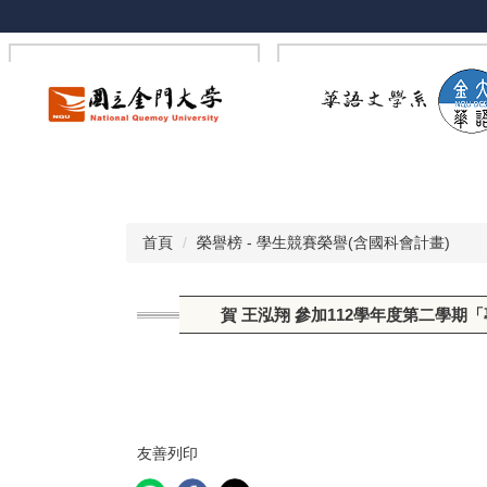
跳
到
主
要
內
容
區
首頁
榮譽榜 - 學生競賽榮譽(含國科會計畫)
賀 王泓翔 參加112學年度第二學期
友善列印