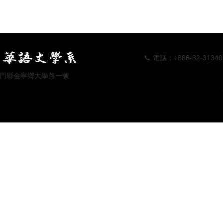
📞 電話：+886-82-313405 📠傳真
 地址：金門縣金寧鄉大學路一號