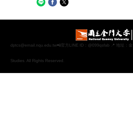
dptcs@email.nqu.edu.tw📲官方LINE ID：@099qsfab 
Studies. All Rights Reserved.