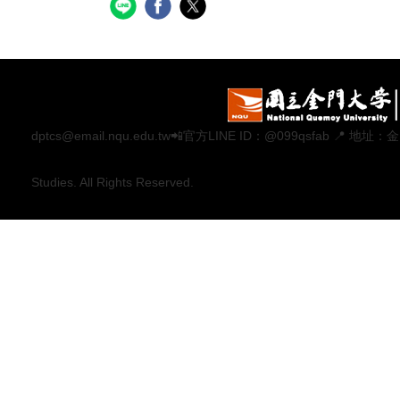
dptcs@email.nqu.edu.tw📲官方LINE ID：@099qsfab 
Studies. All Rights Reserved.