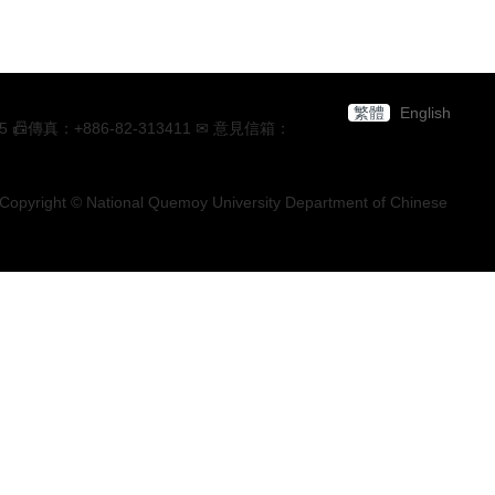
繁體
English
：+886-82-313411 ✉ 意見信箱：
Copyright © National Quemoy University Department of Chinese