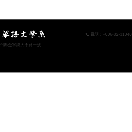
📞 電話：+886-82-313405 📠傳真
 地址：金門縣金寧鄉大學路一號