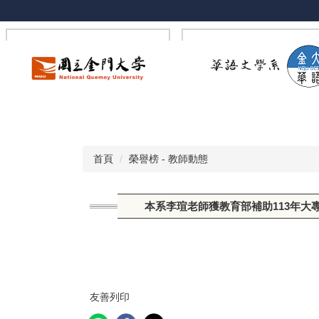
跳
到
主
要
內
容
區
首頁
榮譽榜 - 教師動態
本系李瑄老師獲教育部補助113年大
友善列印