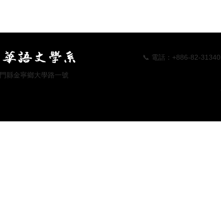
📞 電話：+886-82-313405 📠傳真
 地址：金門縣金寧鄉大學路一號