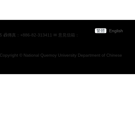
繁體
English
：+886-82-313411 ✉ 意見信箱：
Copyright © National Quemoy University Department of Chinese