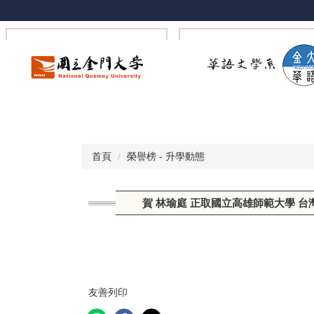
跳
到
主
要
內
容
區
首頁
榮譽榜 - 升學動態
賀 林瑜庭 正取國立高雄師範大學 
友善列印