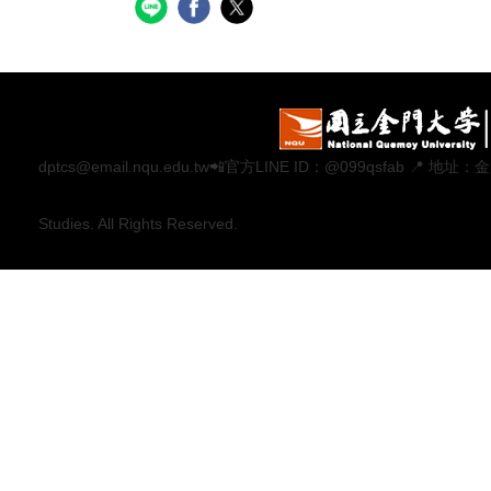
dptcs@email.nqu.edu.tw📲官方LINE ID：@099qsfab 
Studies. All Rights Reserved.