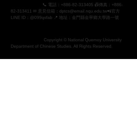
📞 電話：+886-82-313405 📠傳真：+886-
82-313411 ✉ 意見信箱：dptcs@email.nqu.edu.tw📲官方
LINE ID：@099qsfab 📍 地址：金門縣金寧鄉大學路一號
Copyright © National Quemoy University
Department of Chinese Studies. All Rights Reserved.