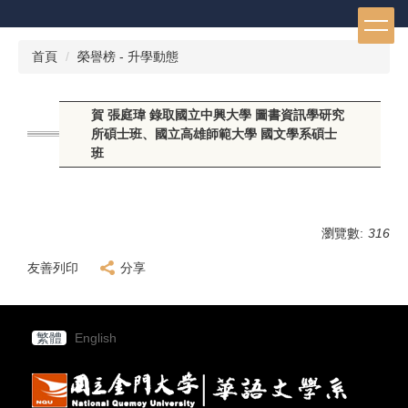
跳
到
主
首頁
榮譽榜 - 升學動態
要
內
容
賀 張庭瑋 錄取國立中興大學 圖書資訊學研究
區
所碩士班、國立高雄師範大學 國文學系碩士
班
瀏覽數:
316
友善列印
分享
繁體
English