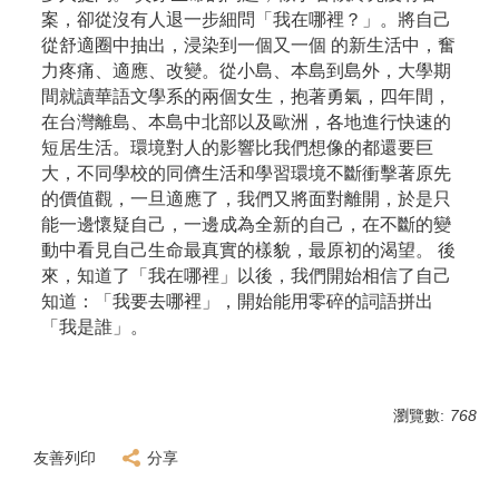
案，卻從沒有人退一步細問「
我在哪裡？」。將自己
從舒適圈中抽出，浸染到一個又一個 的新生活中，奮
力疼痛、適應、改變。從小島、本島到島外，
大學期
間就讀華語文學系的兩個女生，抱著勇氣，四年間，
在台灣離島、本島中北部以及歐洲，各地進行快速的
短居生活。
環境對人的影響比我們想像的都還要巨
大，
不同學校的同儕生活和學習環境不斷衝擊著原先
的價值觀，
一旦適應了，我們又將面對離開，於是只
能一邊懷疑自己，
一邊成為全新的自己，在不斷的變
動中看見自己生命最真實的樣貌，
最原初的渴望。 後
來，知道了「我在哪裡」以後，我們開始相信了自己
知道：「
我要去哪裡」，開始能用零碎的詞語拼出
「我是誰」。
瀏覽數:
768
友善列印
分享