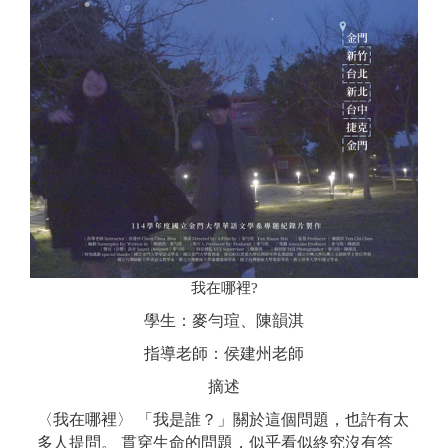
我在哪裡?
學生：麥勻瑄、陳韻淇
指導老師：侯建州老師
摘述
〈我在哪裡〉 「我是誰？」關於這個問題，也許有太
多人提問。 貫穿生命的問題，似乎看似終究沒有答