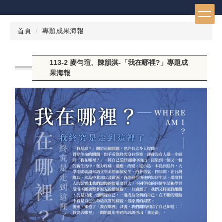
跳
到
主
首頁
專題成果海報
要
內
容
113-2 麥勻瑄、陳韻淇-「我在哪裡?」專題成
區
果海報