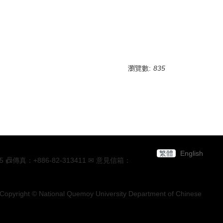
瀏覽數:
835
繁體
English
：+886-82-313411 ✉ 意見信箱：
Copyright © National Quemoy University Department of Chinese