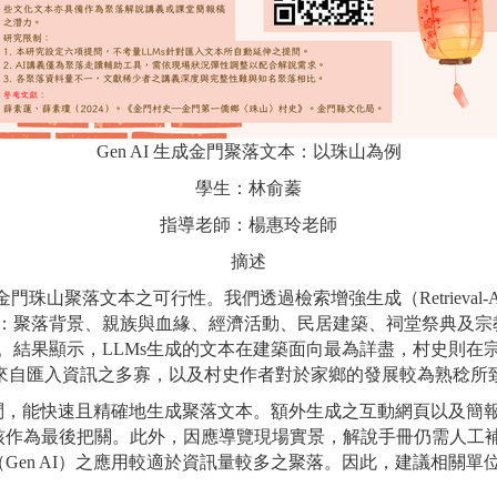
Gen AI
生成金門聚落文本：以珠山為例
學生：
林俞蓁
指導老師：
楊惠玲
老師
摘述
金門珠山聚落文本之可行性。我們透過檢索增強生成（
Retrieval
：聚落背景、親族與血緣、經濟活動、民居建築、祠堂祭典及宗
。結果顯示，
LLMs
生成的文本在建築面向最為詳盡，村史則在
來自匯入資訊之多寡，以及村史作者對於家鄉的發展較為熟稔所
問，能快速且精確地生成聚落文本。額外生成之互動網頁以及簡
核作為最後把關。此外，因應導覽現場實景，解說手冊仍需人工
（
Gen AI
）之應用較適於資訊量較多之聚落。因此，建議相關單