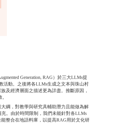
-Augmented Generation, RAG
）於三大
LLMs
提
教活動。之後將各
LLMs
生成之文本與珠山村
宗族及經濟層面之描述更為詳盡。推斷原因，
致。
報大綱，對教學與研究具輔助潛力且能做為解
補充。由於時間限制，我們未能針對各
LLMs
位能整合在地語料庫，以提高
RAG
用於文化研