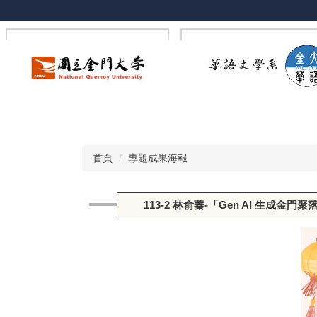
跳
到
主
要
內
容
區
首頁
專題成果海報
113-2 林俞蓁-「Gen AI 生成