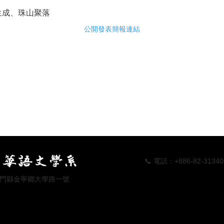
生成、珠山聚落
公開發表簡報連結
📞 電話：+886-82-313405 📠傳真
 地址：金門縣金寧鄉大學路一號