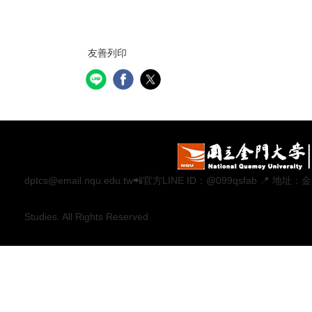
友善列印
dptcs@email.nqu.edu.tw📲官方LINE ID：@099qsfab 
Studies. All Rights Reserved.