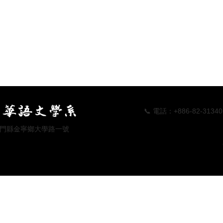
📞 電話：+886-82-313405 📠傳真
 地址：金門縣金寧鄉大學路一號