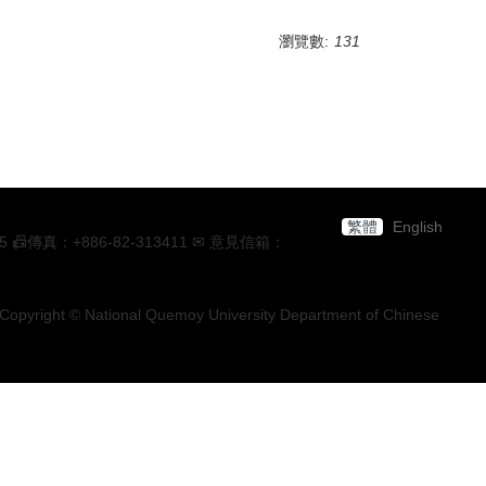
瀏覽數:
131
繁體
English
：+886-82-313411 ✉ 意見信箱：
Copyright © National Quemoy University Department of Chinese