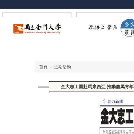
跳
到
主
要
內
容
區
首頁
近期活動
金大志工團赴馬來西亞 推動臺馬青