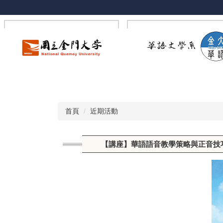
跳
到
主
要
內
容
區
首頁
近期活動
【講座】華語語音教學策略與正音技