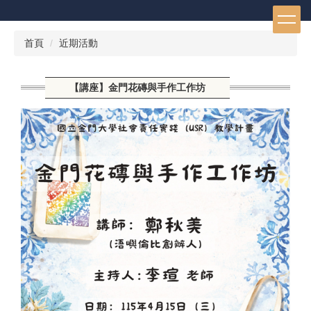
跳
到
主
首頁
近期活動
要
內
容
【講座】金門花磚與手作工作坊
區