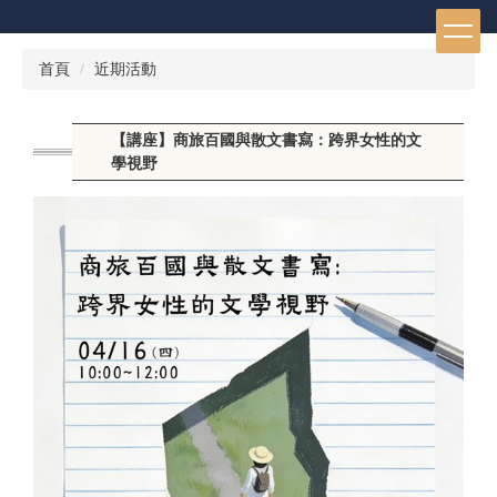
跳
到
主
首頁
近期活動
要
內
容
【講座】商旅百國與散文書寫：跨界女性的文
區
學視野