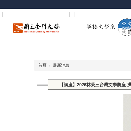
跳
到
主
要
內
容
區
首頁
最新消息
【講座】2026林榮三台灣文學獎座-