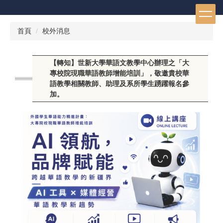
跳
到
主
首頁
校外消息
要
內
容
【轉知】世新大學華語文教學中心辦理之「大
區
專校院現職華語教師增能培訓」，敬邀貴校華
語教學相關教師、助理及系所學生踴躍報名參
加。