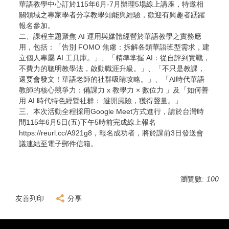
華語教學中心訂於115年6月-7月辦理5場線上講座，特邀相
關領域之專家學者分享教學知能與經驗，歡迎有興趣者踴躍
報名參加。
二、課程主題聚焦 AI 運用與媒體經營於華語教學之實務應
用，包括：「告別 FOMO 焦慮：拆解各類華語班型需求，建
立個人專屬 AI 工具庫。」、「精準掌握 AI：從自評到實戰，
不費力的聰明教學法，啟動職涯升級。」、「不只是教課，
還要會發文！華語老師的社群吸睛攻略。」、「AI時代華語
教師的核心競爭力：備課力 x 教學力 × 數位力 」及「如何善
用 AI 時代特色經營社群： 避開風險，獲得聲量。」
三、本次活動全程採用Google Meet方式進行，請於台灣時
間115年6月5日(五)下午5時前完成線上報名
https://reurl.cc/A921g8，報名成功者，將於課前3日發送會
議連結至電子郵件信箱。
瀏覽數:
100
友善列印
分享