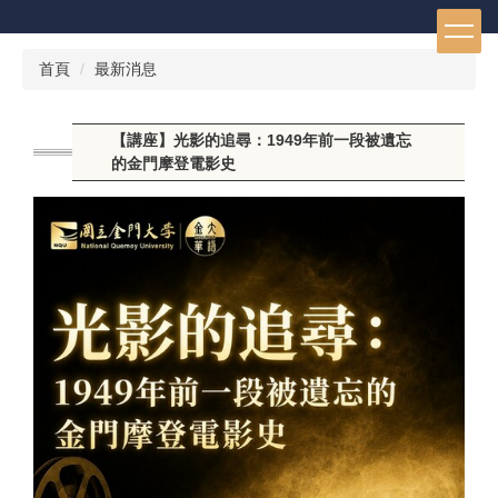
跳
到
主
首頁
最新消息
要
內
容
【講座】光影的追尋：1949年前一段被遺忘
區
的金門摩登電影史