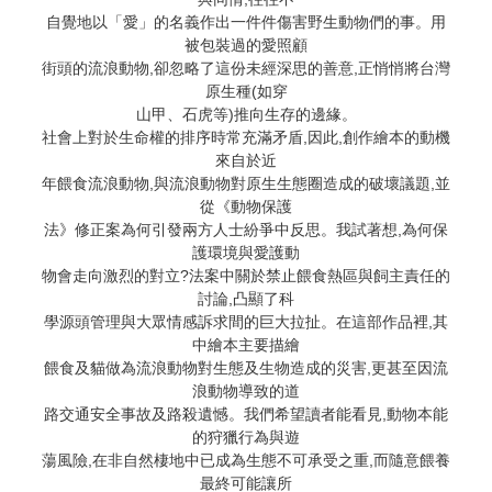
自覺地以「愛」的名義作出一件件傷害野生動物們的事。用
被包裝過的愛照顧
街頭的流浪動物,卻忽略了這份未經深思的善意,正悄悄將台灣
原生種(如穿
山甲、石虎等)推向生存的邊緣。
社會上對於生命權的排序時常充滿矛盾,因此,創作繪本的動機
來自於近
年餵食流浪動物,與流浪動物對原生生態圈造成的破壞議題,並
從《動物保護
法》修正案為何引發兩方人士紛爭中反思。我試著想,為何保
護環境與愛護動
物會走向激烈的對立?法案中關於禁止餵食熱區與飼主責任的
討論,凸顯了科
學源頭管理與大眾情感訴求間的巨大拉扯。在這部作品裡,其
中繪本主要描繪
餵食及貓做為流浪動物對生態及生物造成的災害,更甚至因流
浪動物導致的道
路交通安全事故及路殺遺憾。我們希望讀者能看見,動物本能
的狩獵行為與遊
蕩風險,在非自然棲地中已成為生態不可承受之重,而隨意餵養
最終可能讓所