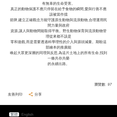
有無辜的生命受害。
真正的動物保護不應只停留在給予食物的瞬間,愛與行善不應
該被當作擋
箭牌,建立正確觀念方能守護原生動物與流浪動物,合理運用民
間力量與政府
資源,讓人與動物間能取得平衡。野生動物保育與流浪動物管
理從來都不該是
零和遊戲,而是需要透過科學理性的介入與源頭減量。期盼這
部繪本的推廣能
喚起大眾更深層的同理與反思,為這片土地上的所有生命,找到
一條共存共榮
的永續出路。
瀏覽數:
97
友善列印
分享
繁體
English