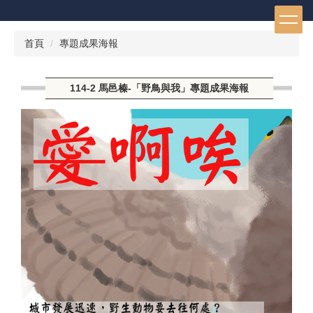
跳
到
主
首頁
專題成果海報
要
內
容
114-2 馬邑榛-「野鳥與我」專題成果海報
區