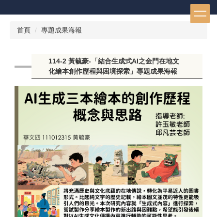
跳
到
主
首頁
專題成果海報
要
內
容
114-2 黃毓豪-「結合生成式AI之金門在地文
區
化繪本創作歷程與困境探索」專題成果海報