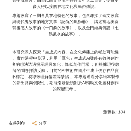
類生成圖片，
期望以圖文並茂的特性吸引大眾目光，
使得更
多人得以接觸在地文化與民俗傳說。
專題改寫了三則各具在地特色的故事，
包含雜揉了碑文改寫
與現代鬼故事的地方實事《記仇的風獅爺》、
講述當地美食
背後感人故事的《一口酥的故事》，
以及金門經典傳說《七
鶴戲水的故事》 。
本研究深入探索「生成式內容」在文化傳播上的輔助可能性
。實作過程中發現，利用「豆包」
生成式AI雖能有效將創作
者的想法透過提示詞具象化，
降低創作門檻 ；但根據現役教
師的問卷採訪反饋，
目前的AI技術在圖片生成上仍存在品質
不穩定、
易導致理解偏差等缺陷 。本專題透過分享繪本製作
的新出路與侷限性，
期能引發後續對於AI輔助文化題材創作
的深層思考 。
瀏覽數:
104
友善列印
分享