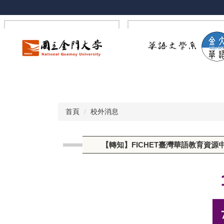
跳
到
主
要
內
容
區
首頁
校外消息
【轉知】FICHET臺灣華語教育資源