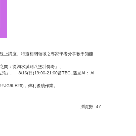
6場線上講座。特邀相關領域之專家學者分享教學知能
00山海之間：從濁水溪到八堡圳傳奇」、
8/16(日)19:00-21:00當TBCL遇見AI： AI
Lj9FJG9LE26)，俾利後續作業。
瀏覽數:
47