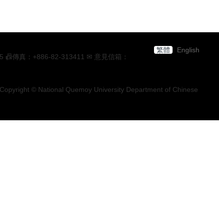
繁體
English
：+886-82-313411 ✉ 意見信箱：
Copyright © National Quemoy University Department of Chinese