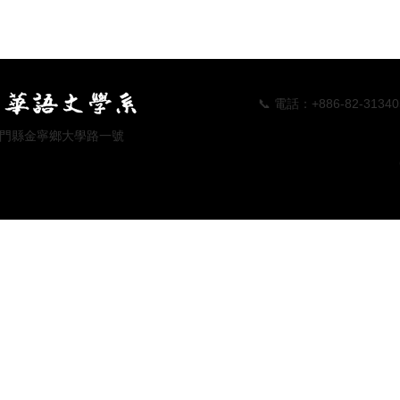
📞 電話：+886-82-313405 📠傳真
 地址：金門縣金寧鄉大學路一號