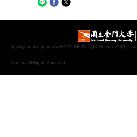
dptcs@email.nqu.edu.tw📲官方LINE ID：@099qsfab 
Studies. All Rights Reserved.