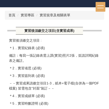
跳
到
主
首頁
實習專區
實習規章及相關表單
要
內
容
實習後須繳交之項目(含實習成果)
區
實習後須繳交之項目 :
＊1．實習紀錄表 (必填)
備註：每寫一張記錄表需上課(實習)照片2張，並請詳閱紀錄
表之備註。
＊2．實習省思 (必填)
＊3．實習簽到表 (必填)
－－實習成果請繳交項目1-3，紙本+電子檔(合併為一個PDF
檔案) 皆需包含"封面"裝訂－－
＊4．實習成績單 (必填)
＊5．實習時數證明 (必填)