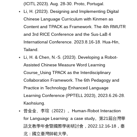
(ICITL 2023). Aug. 28-30. Proto, Portugal.
Li, H. (2023). Designing and Implementing Digital
Chinese Language Curriculum with Kinmen as
Content and TPACK as Framework. The 4th RMUTR
and 3rd RICE Conference and the Sus-LaB 4
International Conference. 2023.8.16-18. Hua-Hin,
Tailand.
Li, H. & Chen, N.-S. (2023). Developing a Robot-
Assisted Chinese Measure Word Learning
Course_Using TPACK as the Interdisciplinary
Collaboration Framework. The 6th Pedagogy and
Practice in Technology Enhanced Language
Learning Conference (PPTELL 2023), 2023.6.26-28.
Kaohsiung.
曾金金、李瑄（2022）。Human-Robot Interaction
for Language Learning: a case study。第21屆台灣華
語文教學年會暨國際學術研討會，2022.12.16-18，臺
北：國立臺灣師範大學。