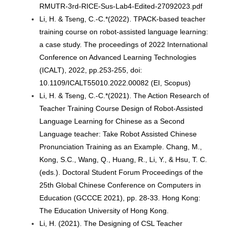
RMUTR-3rd-RICE-Sus-Lab4-Edited-27092023.pdf
Li, H. & Tseng, C.-C.*(2022). TPACK-based teacher
training course on robot-assisted language learning:
a case study. The proceedings of 2022 International
Conference on Advanced Learning Technologies
(ICALT), 2022, pp.253-255, doi:
10.1109/ICALT55010.2022.00082 (EI, Scopus)
Li, H. & Tseng, C.-C.*(2021). The Action Research of
Teacher Training Course Design of Robot-Assisted
Language Learning for Chinese as a Second
Language teacher: Take Robot Assisted Chinese
Pronunciation Training as an Example. Chang, M.,
Kong, S.C., Wang, Q., Huang, R., Li, Y., & Hsu, T. C.
(eds.). Doctoral Student Forum Proceedings of the
25th Global Chinese Conference on Computers in
Education (GCCCE 2021), pp. 28-33. Hong Kong:
The Education University of Hong Kong.
Li, H. (2021). The Designing of CSL Teacher