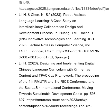
南大學。
https://gccce2025.jiangnan.edu.cn/dfiles/18334/doc/pdf/ji
Li, H. & Chen, N.-S.* (2023). Robot-Assisted
Language Learning: A Case Study on
Interdisciplinary Collaboration Design and
Development Process. In: Huang, YM., Rocha, T.
(eds) Innovative Technologies and Learning. ICITL
2023. Lecture Notes in Computer Science, vol
14099. Springer, Cham. https://doi.org/10.1007/978-
3-031-40113-8_61 (EI, Springer)
Li, H. (2023). Designing and Implementing Digital
Chinese Language Curriculum with Kinmen as
Content and TPACK as Framework. The proceeding
of the 4th RMUTR and 3rd RICE Conference and
the Sus-LaB 4 International Conference: Moving
Towards Sustainable Development Goals, pp. 598-
607. https://rmutrcon.rmutr.ac.th/2023/en/wp-
content/uploads/2023/09/Proceedings-The-4th-