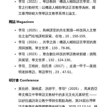
李瑄（2022）。華語教師「機器人輔助語言學習」培
育之行動研究：以機器人輔助華語正音教學為例。國
立臺灣師範大學華語文教學系博士論文。
雜誌 Magazines
李瑄（2025）。島嶼課堂的共生實踐—科技與人文整
合之金門在地課程探索。在地，10，150-159。
李瑄（2024）。共學之路：機器人輔助語言學習的應
用與挑戰。華文世界，133，78-86。
李瑄（2023）。整合數位科技的華語教材創建：挑戰
與展望。華文世界，132，124-130。
李瑄、王曉鈴、段氏香（2017）。走過一甲子—葉德
明老師專訪。華語學刊，23，47-51。
研討會 Conference
黃欣婷、陳椀柔、洪靜宇、李瑄*（2025）。馬來西亞
華文獨立中學華語文教材中的多元文化元素研究 ——
以砂拉越詩巫公教中學師生觀點為例。第24屆台灣華
語文教學年會暨國際學術研討會。2025.12.12-14，桃