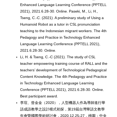
Enhanced Language Learning Conference (PPTELL
2021), 2021.6.28-30. Online. Paseki, M., Li, H.,
Tseng, C.-C. (2021). A preliminary study of Using a
Humanoid Robot as a tutor in CSL pronunciation
teaching to the Indonesian migrant workers. The 4th
Pedagogy and Practice in Technology Enhanced
Language Learning Conference (PPTELL 2021),
2021.6.28-30. Online.
Li, H. & Tseng, C.-C (2021). The study of CSL
teacher empowering training course of RALL and the
teachers
’ development of Technological Pedagogical
Content Knowledge. The 4th Pedagogy and Practice
in Technology Enhanced Language Learning
Conference (PPTELL 2021), 2021.6.28-30. Online.
Best participant award.
李瑄、曾金金（2020），人型機器人作為導師進行華
語成語教學之設計模式初探，第19屆台灣華語文教學
年會暨國際學術研討會，2020.12.25-27，桃園：中央