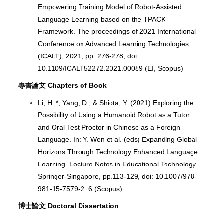
Empowering Training Model of Robot-Assisted
Language Learning based on the TPACK
Framework. The proceedings of 2021 International
Conference on Advanced Learning Technologies
(ICALT), 2021, pp. 276-278, doi:
10.1109/ICALT52272.2021.00089 (EI, Scopus)
專書論文 Chapters of Book
Li, H. *, Yang, D., & Shiota, Y. (2021) Exploring the
Possibility of Using a Humanoid Robot as a Tutor
and Oral Test Proctor in Chinese as a Foreign
Language. In: Y. Wen et al. (eds) Expanding Global
Horizons Through Technology Enhanced Language
Learning. Lecture Notes in Educational Technology.
Springer-Singapore, pp.113-129, doi: 10.1007/978-
981-15-7579-2_6 (Scopus)
博士論文 Doctoral Dissertation