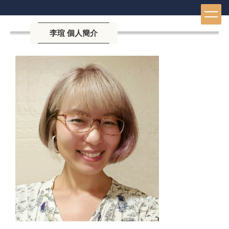
跳
到
主
李瑄 個人簡介
要
內
容
區