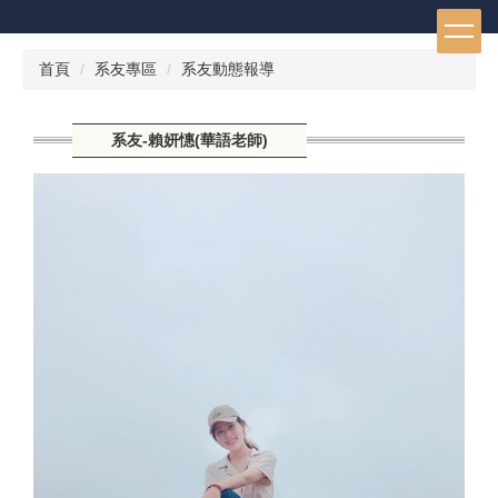
跳
到
主
首頁
系友專區
系友動態報導
要
內
容
系友-賴妍憓(華語老師)
區