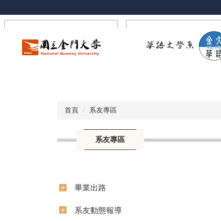
跳
到
主
要
內
容
區
首頁
系友專區
系友專區
畢業出路
系友動態報導