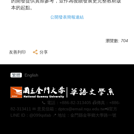
的開發提供實際參考，並作為後續發展更完整教材版
本的起點。
公開發表簡報連結
瀏覽數:
704
友善列印
分享
繁體
English
📞 電話：+886-82-313405 📠傳真：+886-
82-313411 ✉ 意見信箱：dptcs@email.nqu.edu.tw📲官方
LINE ID：@099qsfab 📍 地址：金門縣金寧鄉大學路一號