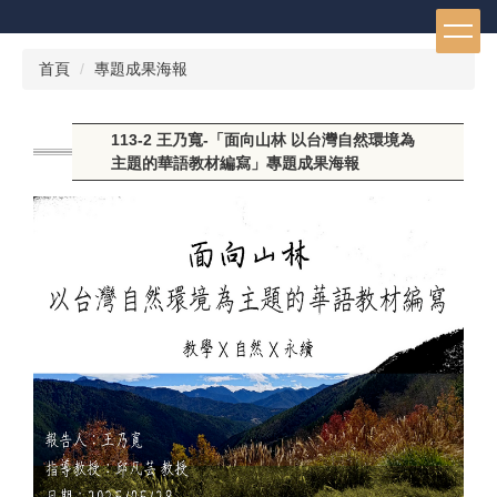
跳
到
主
首頁
專題成果海報
要
內
容
113-2 王乃寬-「面向山林 以台灣自然環境為
區
主題的華語教材編寫」專題成果海報