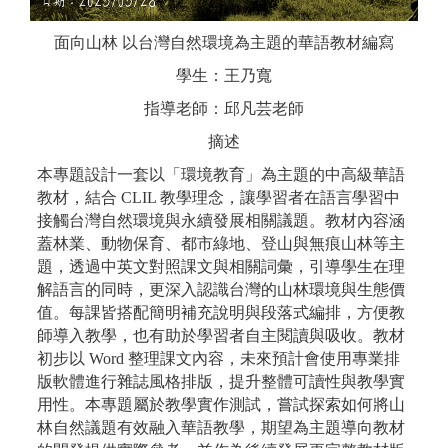
面向山林 以台灣自然環境為主題的華語教材編寫
學生：王乃寬
指導老師：邱凡芸老師
摘述
本專題設計一套以「環境教育」為主題的中高級華語
教材，結合 CLIL 教學理念，讓學習者在語言學習中
接觸台灣自然環境與永續發展相關議題。教材內容涵
蓋林業、動物保育、都市綠地、登山與無痕山林等主
題，透過中英文對照課文與相關詞彙，引導學生在理
解語言的同時，更深入認識台灣的山林環境與生態價
值。每課皆搭配簡明補充說明與段落式編排，方便教
師導入教學，也有助於學習者自主閱讀與吸收。教材
初步以 Word 整理課文內容，未來預計會使用專業排
版軟體進行雜誌風格排版，提升整體可讀性與教學實
用性。本專題屬於教學實作測試，嘗試探索如何將山
林自然議題有效融入華語教學，期望為主題導向教材