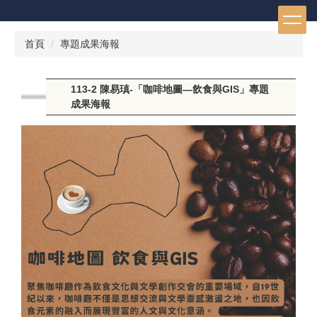
跳
到
主
首頁
專題成果海報
要
內
容
113-2 陳易瑱-「咖啡地圖—飲食與GIS」專題
區
成果海報