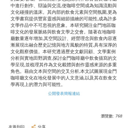
中進行創作、辯論與交流,使咖啡空間成為知識流動與
文化碰撞的溫床。其內部的飲食元素與空間氛圍,更為
文學書寫提供豐富靈感與細節描繪的可能性,成為許多
文學作品中不可忽視的意象。本研究關注金門地區咖
啡文化的發展脈絡與飲食文學之交會。隨著在地咖啡
廳數量逐年增加,其空間設計、經營理念與飲食內容逐
漸展現出融合歷史記憶與地方風貌的特質,具有深厚的
文化觀察價值。本研究透過歷史文獻回顧、文學案例
分析與實地田野調查,探討金門咖啡廳中飲食描寫的文
學呈現,並梳理其作為文化載體與創作靈感來源的多重
角色。藉由文本與空間的交叉分析,本文試圖展現金門
咖啡廳文化在地化發展中的人文意涵,以及其在飲食文
學再現上的潛力與可能性。
公開發表簡報連結
瀏覽數:
768
友善列印
分享