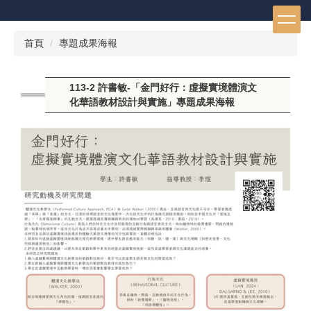
跳
到
主
首頁
專題成果海報
要
內
容
113-2 許書敏-「金門好行：虛擬實境體演文
區
化華語教材設計與實施」專題成果海報