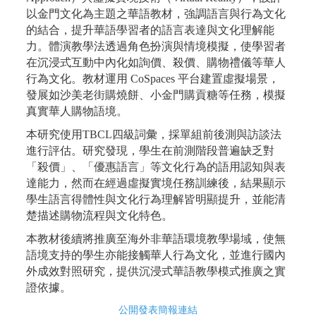
以金門文化為主題之華語教材，強調語言與行為文化
的結合，提升華語學習者的語言表達與文化理解能
力。體演教學法透過角色扮演與情境模擬，使學習者
在沉浸式互動中內化如詢價、殺價、購物禮儀等華人
行為文化。教材運用 CoSpaces 平台建置虛擬場景，
發展如沙美老街購燒餅、小金門購貢糖等任務，模擬
真實華人購物語境。
本研究使用TBCL四級詞彙，採單組前後測與訪談法
進行評估。研究發現，學生在前測階段普遍缺乏對
「殺價」、「優惠語言」等文化行為的語用認知與表
達能力，然而在經過虛擬實境任務訓練後，結果顯示
學生語言得體性與文化行為理解皆明顯提升，並能清
楚描述購物流程與文化特色。
本教材後續將推廣至海外非華語環境教學場域，使無
語境支持的學生亦能接觸華人行為文化，並進行國內
外成效對照研究，提供沉浸式華語教學模式推廣之實
證依據。
公開發表簡報連結