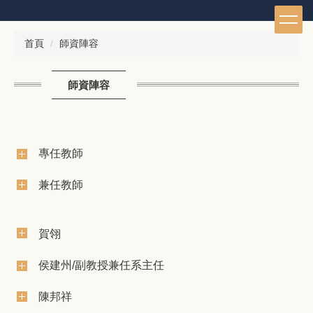
跳
到
主
首頁
師資陣容
要
內
容
師資陣容
區
專任教師
兼任教師
賀翎
侯建州/副教授兼任系主任
陳邦祥