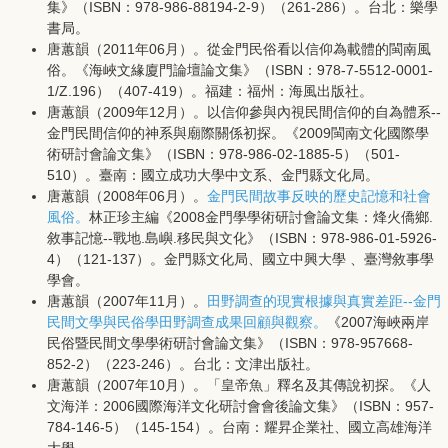
集》（ISBN：978-986-88194-2-9）（261-286）。台北：樂學
書局。
唐蕙韻（2011年06月）。從金門民俗看以信仰為載體的閩南風
俗。《海峽文緣廈門論壇論文集》（ISBN：978-7-5512-0001-
1/Z.196）（407-419）。福建：福州：海風出版社。
唐蕙韻（2009年12月）。以信仰參與內視民間信仰的自為體系--
金門民間信仰的神系與廟際關係初探。《2009閩南文化國際學
術研討會論文集》（ISBN：978-986-02-1885-5）（501-
510）。臺南：國立成功大學中文系、金門縣文化局。
唐蕙韻（2008年06月）。
金門民間故事反映的歷史記憶和社會
風俗。
林正珍主編《2008金門學學術研討會論文集：烽火僑鄉.
敘事記憶--戰地.島嶼.移民與文化》（ISBN：978-986-01-5926-
4）（121-137）。金門縣文化局、國立中興大學 、臺灣敘事學
學會。
唐蕙韻（2007年11月）。
田野調查的現實根據與真實差距--金門
民間文學與民俗學田野調查成果回顧與觀察。
《2007海峽兩岸
民俗暨民間文學學術研討會論文集》（ISBN：978-957668-
852-2）（223-246）。台北：文津出版社。
唐蕙韻（2007年10月）。「皇帝魚」釋名及其傳說初探。《人
文海洋：2006國際海洋文化研討會會後論文集》（ISBN：957-
784-146-5）（145-154）。台南：耀昇企業社、國立高雄海洋