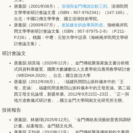
大學。
唐蕙韻（2001年08月）。
澎湖與金門傳說比較三則。
澎湖民間
文學學術研討會論文選（ISBN：957-9762341）（147-165）。
台北：中國口傳文學學會、國立澎湖技術學院。
唐蕙韻（2000年07月）。
老鼠嫁女的故事與民俗。
海峽兩岸民
間文學學術研討會論文集（ISBN：957-97975-2-8）（P.211-
P.226）。桃園：中壢：元智大學中語系《海峽兩岸民間文學研
討會論文集》。
研討會論文
唐蕙韻,胡其瑞（2020年12月）。金門傳統聚落家族文書分析模
式與資料庫建置。國際大數據數位人文產學前沿應用教學研討會
（WEDHIA 2020）。台北：國立政治大學
唐蕙韻（2012年08月）。〈福建民間閭山派科儀本中的「王
母」意涵〉，福建民間道教閭山派科儀本中的王母意涵。第二屆
西王母文化論壇，新疆阜康。2012年9月22日–23日，「正一與
地方道教儀式研討會」，國立金門大學閩南文化研究所主辦。
技術報告
唐蕙韻、林黛琿(2025年12月)。「金門傳統表演藝術普查與調研
計畫」結案報告。金門縣文化局。
唐蕙韻.王怡超（2010年12月）。金門傳統聚落傳統契約文書調