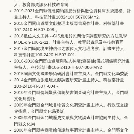
人。教育部資訊及科技教育司
2019-2021金門縣傳統契約訊息分析與數位資料庫系統建構。計
畫主持人。科技部計畫1082410H507006MY2。
2018金門閭山道壇文獻整理出版專書寫作計畫。科技部計畫
107-2410-H-507-008-。
2018數位人文工具 --GIS應用於民間信仰調查研究的方法教學
MOE-dh-106-2-11。計畫主持人。教育部資訊及科技教育司
2017金門民間境主神信仰之數位人文地理考察。計畫主持人。
科技部計畫106-2420-H-507-001-
2016-2018金門閭山道壇與私人神壇(查某佛)儀式關係研究計畫
主持人。科技部計畫105-2410-H-507-006-MY2
2015閩南文化國際學術研討會計畫主持人。金門縣文化局委託
2014金門閭山派道壇文獻調查研究計畫主持人。科技部計畫
103-2410-H-507 -004 -
2010年金門縣傳統聚落傳統契書調查研究計畫主持人。金門縣
文化局委託
2009年
金門縣金門城非物質文化調查計畫主持人。行政院文建
會指導，金門縣文化局委託
2009年
金門縣金門城歷史文獻與文物調查計畫協同主持人。金
門縣文化局
20
08
年金門縣寺廟雕繪傳說故事調查計畫主持人。金門縣文化