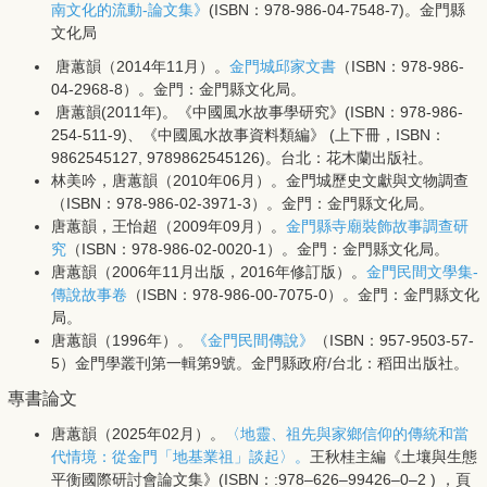
南文化的流動-論文集》
(ISBN：978-986-04-7548-7)。金門縣
文化局
唐蕙韻（2014年11月）。
金門城邱家文書
（ISBN：978-986-
04-2968-8）。金門：金門縣文化局。
唐蕙韻(2011年)。《中國風水故事學研究》(ISBN：978-986-
254-511-9)、《中國風水故事資料類編》 (上下冊，ISBN：
9862545127, 9789862545126)。台北：花木蘭出版社。
林美吟，唐蕙韻（2010年06月）。金門城歷史文獻與文物調查
（ISBN：978-986-02-3971-3）。金門：金門縣文化局。
唐蕙韻，王怡超（2009年09月）。
金門縣寺廟裝飾故事調查研
究
（ISBN：978-986-02-0020-1）。金門：金門縣文化局。
唐蕙韻（2006年11月出版，2016年修訂版）。
金門民間文學集-
傳說故事卷
（ISBN：978-986-00-7075-0）。金門：金門縣文化
局。
唐蕙韻（1996年）。
《金門民間傳說》
（ISBN：957-9503-57-
5）金門學叢刊第一輯第9號。金門縣政府/台北：稻田出版社。
專書論文
唐蕙韻（2025年02月）。
〈地靈、祖先與家鄉信仰的傳統和當
代情境：從金門「地基業祖」談起〉。
王秋桂主編《土壤與生態
平衡國際研討會論文集》(ISBN：:978–626–99426–0–2 ) ，頁