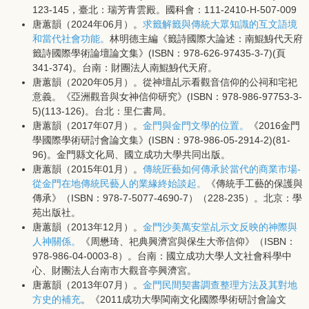
123-145，臺北：瑞芳青雲殿。國科會：111-2410-H-507-009
唐蕙韻（2024年06月）。
求籤解籤與傳統大眾知識的互文語境
和當代社會功能。
林明德主編
《籤詩國際大論述：南鯤鯓代天府
籤詩國際學術論壇論文集》(ISBN：978-626-97435-3-7)(頁
341-374)。台南：財團法人南鯤鯓代天府。
唐蕙韻（2020年05月）。從神壇乩示看觀音信仰的公祠和宅祀
意義。《亞洲觀音與女神信仰研究》(ISBN：978-986-97753-3-
5)(113-126)。台北：里仁書局。
唐蕙韻（2017年07月）。
金門與金門文學的位置。
《2016金門
學國際學術研討會論文集》(ISBN：978-986-05-2914-2)(81-
96)。金門縣文化局、國立成功大學共同出版。
唐蕙韻（2015年01月）。
傳統匠藝如何傳承於當代的商業市場-
從金門在地傳統民藝人的業緣終始談起。
《傳統手工藝的保護與
傳承》（ISBN：978-7-5077-4690-7）（228-235）。北京：學
苑出版社。
唐蕙韻（2013年12月）。
金門沙美萬安堂乩示文反映的神際與
人神關係。
《周懋琦、祀典興濟宮與保生大帝信仰》（ISBN：
978-986-04-0003-8）。台南：國立成功大學人文社會科學中
心、財團法人台南市大觀音亭興濟宮。
唐蕙韻（2013年07月）。
金門民間契書調查整理方法及其對地
方史的補充
。《2011成功大學閩南文化國際學術研討會論文