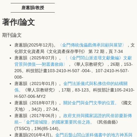
唐蕙韻/教授
著作/論文
期刊論文
唐蕙韻(2025年12月)。
〈金門傳統傀儡戲傳承回顧與展望〉
，文
化部文化資產局《文化資產保存學刊》 第 72 期，頁 7-34
唐蕙韻（2025年07月）。
〈《金門閭山派道壇文獻彙編》文獻
背景與價值──附叢書敘錄〉
，《華人宗教研究》，26期，153-
205。科技部計畫103-2410-H-507 -004-、107-2410-H-507-
008-
唐蕙韻（2021年01月）。
金門法派儀式與私佛信仰的結構關
係。
《華人宗教研究》，17期，83-123。科技部計畫105-2410-
H-507-006-MY2
唐蕙韻（2018年07月）。
關於金門與金門文學的位置。
《國文
天地》，34(2)，27-34。
唐蕙韻（2017年06月）。
政府支持與國家認證的民俗節慶新傳
統--「金門迎城隍」的國家重要民俗之路。
《民俗曲藝》
(TSSCI)，196(85-144)。
唐蕙韻(2016年4月)。
金門后盤山閭山派科儀書中的地方神系與