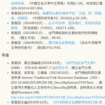
信仰民俗。
《中國文化大學中文學報》32期(1-26)。科技部計畫
103-2410-H-507-004。
唐蕙韻(2015年6月)。
福建閭山教科儀本中的「王姥」與「西姥
娘」的關係。
《中国民俗学集刊》2014(2),p.92-109。
唐蕙韻（2014年03月）。
乩示中的神、靈與儀式、習俗的系統
關係。
《民俗曲藝》(TSSCI)，183(71-138)。
唐蕙韻（2013年01月）。金門傳統契約文書的當代性和傳統
性。《國文天地》，28(8)，89-93。
唐蕙韻（2004年08月）。
歷代風水故事敘錄。
《淡水牛津臺灣
文學研究集刊》，第6期,P.51-P.82。
專書
唐蕙韻、陳文識編著(2025年10月)。《
金門話說金門文學
》
(ISBN： 978-626-96067-7-1)
說明文件
。國立金門大學。
唐蕙韻、胡其瑞、江佩璇（2021年10月）。金門傳統民間文書
資料庫 Kinmen Traditional Folk Document Database（DOI：
DOI 10.6681/NTURCDH.DB_DocuSkyKinmenTFD/Text）。國
立臺灣大學數位人文研究中心DocuSky資料庫。資料庫永久有效
連結Persistent URL
http://doi.org/10.6681/NTURCDH.DB_DocuSkyKinmenTFD/Tex
唐蕙韻主編(2015年12月)。
《2015閩南文化國際學術研討會-閩