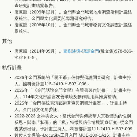
查研究計畫結案報告。
唐蕙韻（2009年12月）。金門縣金門城老地名調查活用計畫結
案報告。金門縣文化局委託專題研究報告。
唐蕙韻（2008年10月）。金門縣金門城非物質文化調查計畫結
案報告。
其他
唐蕙韻（2014年09月）。
家鄉述懷-浯話金門
(散文集)978-986-
91015-0-9 。
執行計畫
2026年金門系統的「厲王爺」信仰與傳說調查研究，計畫主持
人。國科會計畫115-2410-H-507 -006 -
2025年「《金門話說金門文學》有聲書製作計畫」，計畫主持
人，114年文化部語言友善環境及創作應用與推廣補助。
2025年「金門傳統表演藝術普查與調研計畫案」，計畫主持
人。金門縣文化局委託。
2022-2023 女神與女人：當代台灣與傳統華人宗教體系的性別
反思－閩南「私佛」的「私」特徵與信仰情境調查研究--從金門
查某佛出發。子計畫主持人。科技部計畫111-2410-H-507-009
數位人文導論--DocuSky工具入門 MOE-109-1A16。計畫主持